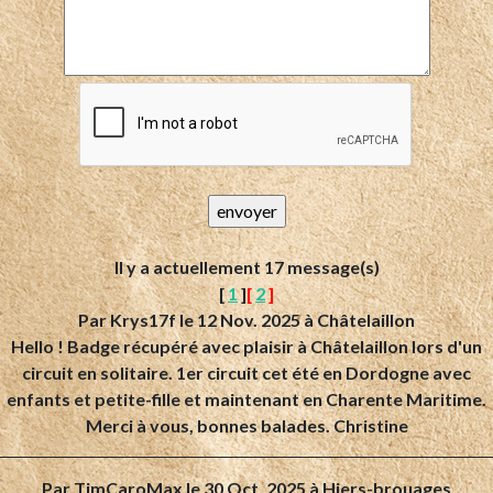
Il y a actuellement 17 message(s)
[
1
]
[
2
]
Par
Krys17f
le 12 Nov. 2025 à Châtelaillon
Hello ! Badge récupéré avec plaisir à Châtelaillon lors d'un
circuit en solitaire. 1er circuit cet été en Dordogne avec
enfants et petite-fille et maintenant en Charente Maritime.
Merci à vous, bonnes balades. Christine
Par
TimCaroMax
le 30 Oct. 2025 à Hiers-brouages