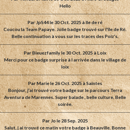
Hello
Par
JpS44
le 30 Oct. 2025 à Ile de ré
Coucou la Team Papaye. Jolie badge trouvé sur l'île de Ré.
Belle continuation à vous sur les traces des Poiz's.
Par
Bleuezfamily
le 30 Oct. 2025 à Loix
Merci pour ce badge surprise à l arrivée dans le village de
loix
Par
Marie
le 26 Oct. 2025 à Saintes
Bonjour, j’ai trouvé votre badge sur le parcours Terra
Aventura de Marennes. Super balade , belle culture. Belle
soirée.
Par
Jo
le 28 Sep. 2025
Salut, j ai trouvé ce matin votre badge à Beauville. Bonne